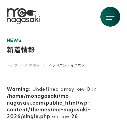
NEWS
新着情報
トップ
新着情報
ヘッドホン・イヤホン
Warning
: Undefined array key 0 in
/home/monagasaki/mo-
nagasaki.com/public_html/wp-
content/themes/mo-nagasaki-
2026/single.php
on line
26