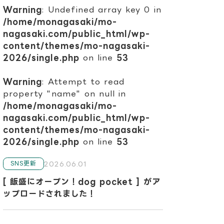
Warning
: Undefined array key 0 in
/home/monagasaki/mo-
nagasaki.com/public_html/wp-
content/themes/mo-nagasaki-
2026/single.php
on line
53
Warning
: Attempt to read
property "name" on null in
/home/monagasaki/mo-
nagasaki.com/public_html/wp-
content/themes/mo-nagasaki-
2026/single.php
on line
53
2026.06.01
SNS更新
[ 飯盛にオープン！dog pocket ] がア
ップロードされました！