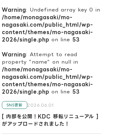
Warning
: Undefined array key 0 in
/home/monagasaki/mo-
nagasaki.com/public_html/wp-
content/themes/mo-nagasaki-
2026/single.php
on line
53
Warning
: Attempt to read
property "name" on null in
/home/monagasaki/mo-
nagasaki.com/public_html/wp-
content/themes/mo-nagasaki-
2026/single.php
on line
53
2026.06.01
SNS更新
[ 内部を公開！KDC 移転リニューアル ]
がアップロードされました！