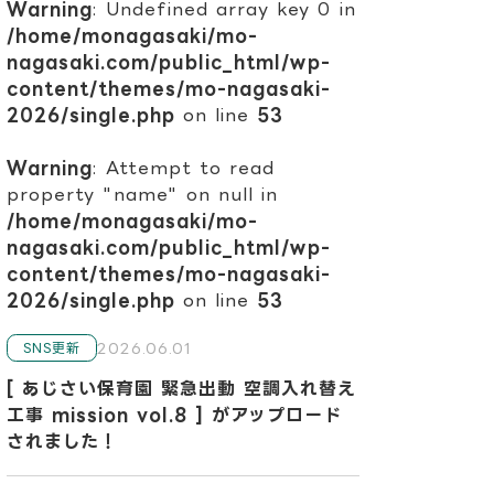
Warning
: Undefined array key 0 in
/home/monagasaki/mo-
nagasaki.com/public_html/wp-
content/themes/mo-nagasaki-
2026/single.php
on line
53
Warning
: Attempt to read
property "name" on null in
/home/monagasaki/mo-
nagasaki.com/public_html/wp-
content/themes/mo-nagasaki-
2026/single.php
on line
53
2026.06.01
SNS更新
[ あじさい保育園 緊急出動 空調入れ替え
工事 mission vol.8 ] がアップロード
されました！