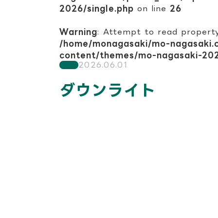
2026/single.php
on line
26
Warning
: Attempt to read property
/home/monagasaki/mo-nagasaki.
content/themes/mo-nagasaki-202
2026.06.01
ダウンライト