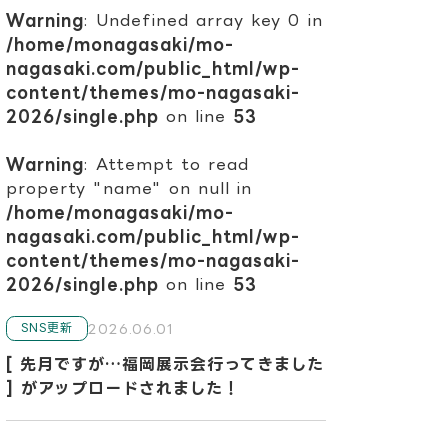
Warning
: Undefined array key 0 in
/home/monagasaki/mo-
nagasaki.com/public_html/wp-
content/themes/mo-nagasaki-
2026/single.php
on line
53
Warning
: Attempt to read
property "name" on null in
/home/monagasaki/mo-
nagasaki.com/public_html/wp-
content/themes/mo-nagasaki-
2026/single.php
on line
53
2026.06.01
SNS更新
[ 先月ですが…福岡展示会行ってきました
] がアップロードされました！