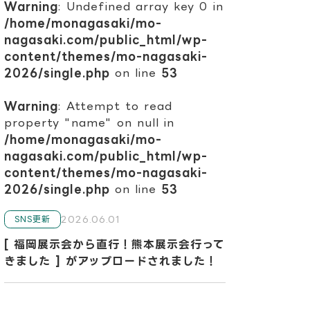
Warning
: Undefined array key 0 in
/home/monagasaki/mo-
nagasaki.com/public_html/wp-
content/themes/mo-nagasaki-
2026/single.php
on line
53
Warning
: Attempt to read
property "name" on null in
/home/monagasaki/mo-
nagasaki.com/public_html/wp-
content/themes/mo-nagasaki-
2026/single.php
on line
53
2026.06.01
SNS更新
[ 福岡展示会から直行！熊本展示会行って
きました ] がアップロードされました！